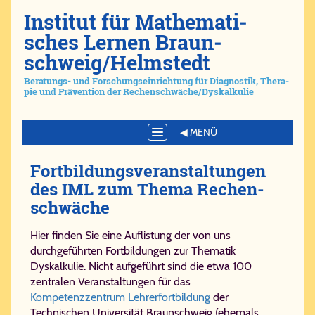
Ins­ti­tut für Ma­the­ma­ti­
sches Ler­nen Braun­
schweig/​Helm­stedt
Be­ra­tungs- und For­schungs­ein­rich­tung für Dia­gno­stik, The­ra­
pie und Prä­ven­ti­on der Re­chen­schwä­che/​Dys­kal­ku­lie
Toggle
navigation
Fort­bil­dungs­ver­an­stal­tun­gen
des IML zum The­ma Re­chen­
schwä­che
Hier finden Sie eine Auflistung der von uns
durchgeführten Fortbildungen zur Thematik
Dyskalkulie. Nicht aufgeführt sind die etwa 100
zentralen Veranstaltungen für das
Kompetenzzentrum Lehrerfortbildung
der
Technischen Universität Braunschweig (ehemals