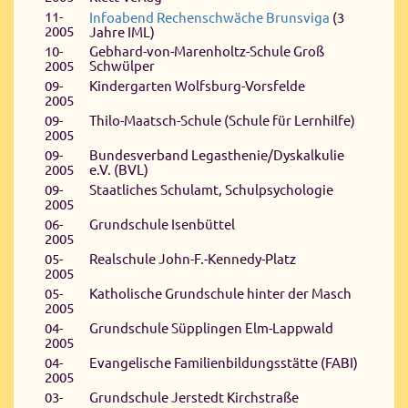
11-
Infoabend Rechenschwäche Brunsviga
(3
2005
Jahre IML)
10-
Gebhard-von-Marenholtz-Schule Groß
2005
Schwülper
09-
Kindergarten Wolfsburg-Vorsfelde
2005
09-
Thilo-Maatsch-Schule (Schule für Lernhilfe)
2005
09-
Bundesverband Legasthenie/Dyskalkulie
2005
e.V. (BVL)
09-
Staatliches Schulamt, Schulpsychologie
2005
06-
Grundschule Isenbüttel
2005
05-
Realschule John-F.-Kennedy-Platz
2005
05-
Katholische Grundschule hinter der Masch
2005
04-
Grundschule Süpplingen Elm-Lappwald
2005
04-
Evangelische Familienbildungsstätte (FABI)
2005
03-
Grundschule Jerstedt Kirchstraße