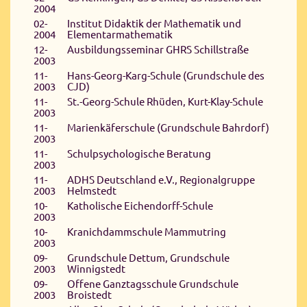
2004
02-
Institut Didaktik der Mathematik und
2004
Elementarmathematik
12-
Ausbildungsseminar GHRS Schillstraße
2003
11-
Hans-Georg-Karg-Schule (Grundschule des
2003
CJD)
11-
St.-Georg-Schule Rhüden, Kurt-Klay-Schule
2003
11-
Marienkäferschule (Grundschule Bahrdorf)
2003
11-
Schulpsychologische Beratung
2003
11-
ADHS Deutschland e.V., Regionalgruppe
2003
Helmstedt
10-
Katholische Eichendorff-Schule
2003
10-
Kranichdammschule Mammutring
2003
09-
Grundschule Dettum, Grundschule
2003
Winnigstedt
09-
Offene Ganztagsschule Grundschule
2003
Broistedt