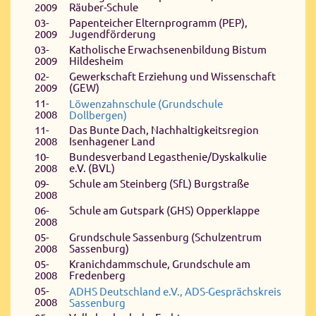
2009
Räuber-Schule
03-
Papenteicher Elternprogramm (PEP),
2009
Jugendförderung
03-
Katholische Erwachsenenbildung Bistum
2009
Hildesheim
02-
Gewerkschaft Erziehung und Wissenschaft
2009
(GEW)
11-
Löwenzahnschule (Grundschule
2008
Dollbergen)
11-
Das Bunte Dach, Nachhaltigkeitsregion
2008
Isenhagener Land
10-
Bundesverband Legasthenie/Dyskalkulie
2008
e.V. (BVL)
09-
Schule am Steinberg (SfL) Burgstraße
2008
06-
Schule am Gutspark (GHS) Opperklappe
2008
05-
Grundschule Sassenburg (Schulzentrum
2008
Sassenburg)
05-
Kranichdammschule, Grundschule am
2008
Fredenberg
05-
ADHS Deutschland e.V., ADS-Gesprächskreis
2008
Sassenburg