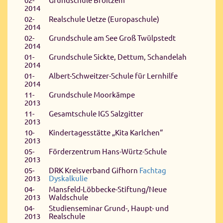
02-
Grundschule Broitzem
2014
02-
Realschule Uetze (Europaschule)
2014
02-
Grundschule am See Groß Twülpstedt
2014
01-
Grundschule Sickte, Dettum, Schandelah
2014
01-
Albert-Schweitzer-Schule für Lernhilfe
2014
11-
Grundschule Moorkämpe
2013
11-
Gesamtschule IGS Salzgitter
2013
10-
Kindertagesstätte „Kita Karlchen“
2013
05-
Förderzentrum Hans-Würtz-Schule
2013
05-
DRK Kreisverband Gifhorn
Fachtag
2013
Dyskalkulie
04-
Mansfeld-Löbbecke-Stiftung/Neue
2013
Waldschule
04-
Studienseminar Grund-, Haupt- und
2013
Realschule