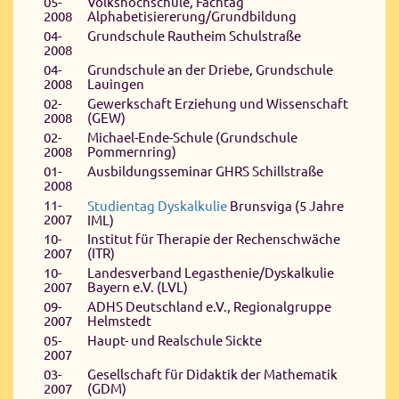
05-
Volkshochschule, Fachtag
2008
Alphabetisiererung/Grundbildung
04-
Grundschule Rautheim Schulstraße
2008
04-
Grundschule an der Driebe, Grundschule
2008
Lauingen
02-
Gewerkschaft Erziehung und Wissenschaft
2008
(GEW)
02-
Michael-Ende-Schule (Grundschule
2008
Pommernring)
01-
Ausbildungsseminar GHRS Schillstraße
2008
11-
Studientag Dyskalkulie
Brunsviga (5 Jahre
2007
IML)
10-
Institut für Therapie der Rechenschwäche
2007
(ITR)
10-
Landesverband Legasthenie/Dyskalkulie
2007
Bayern e.V. (LVL)
09-
ADHS Deutschland e.V., Regionalgruppe
2007
Helmstedt
05-
Haupt- und Realschule Sickte
2007
03-
Gesellschaft für Didaktik der Mathematik
2007
(GDM)