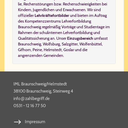
lie, Re­chen­stö­run­gen bzw. Re­chen­schwie­rig­kei­ten
bei
Kindern, Jugendlichen und Erwachsenen. Wir sind
offizieller
Lehrkräftefortbilder
und bieten im Auftrag
des
Kom­pe­tenz­zen­trums Leh­rer­fort­bil­dung
Braunschweig
re­gel­mäßig
Vorträge und Studientage
im
Rahmen der schulinternen
Lehrerfortbildung
und
Qualitätssicherung an. Unser
Einzugsbereich
umfasst
Braunschweig
,
Wolfsburg
,
Salzgitter
,
Wolfenbüttel
,
Gifhorn
,
Peine
,
Helmstedt
,
Goslar
und die
angrenzenden Gemeinden.
IML Braunschweig/Helmstedt
38100 Braunschweig, Steinweg 4
@
info​
zahl​be​griff​.de
0531 - 12 16 77 50
Impressum