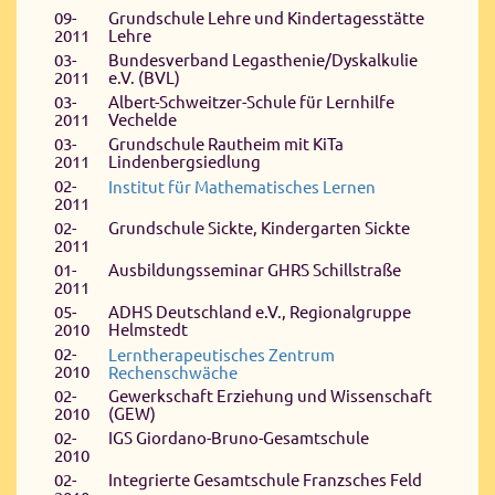
09-
Grundschule Lehre und Kindertagesstätte
2011
Lehre
03-
Bundesverband Legasthenie/Dyskalkulie
2011
e.V. (BVL)
03-
Albert-Schweitzer-Schule für Lernhilfe
2011
Vechelde
03-
Grundschule Rautheim mit KiTa
2011
Lindenbergsiedlung
02-
Institut für Mathematisches Lernen
2011
02-
Grundschule Sickte, Kindergarten Sickte
2011
01-
Ausbildungsseminar GHRS Schillstraße
2011
05-
ADHS Deutschland e.V., Regionalgruppe
2010
Helmstedt
02-
Lerntherapeutisches Zentrum
2010
Rechenschwäche
02-
Gewerkschaft Erziehung und Wissenschaft
2010
(GEW)
02-
IGS Giordano-Bruno-Gesamtschule
2010
02-
Integrierte Gesamtschule Franzsches Feld