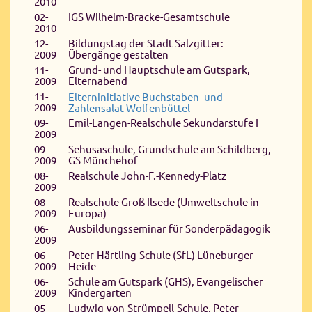
2010
02-
IGS Wilhelm-Bracke-Gesamtschule
2010
12-
Bildungstag der Stadt Salzgitter:
2009
Übergänge gestalten
11-
Grund- und Hauptschule am Gutspark,
2009
Elternabend
11-
Elterninitiative Buchstaben- und
2009
Zahlensalat
Wolfenbüttel
09-
Emil-Langen-Realschule Sekundarstufe I
2009
09-
Sehusaschule, Grundschule am Schildberg,
2009
GS Münchehof
08-
Realschule John-F.-Kennedy-Platz
2009
08-
Realschule Groß Ilsede (Umweltschule in
2009
Europa)
06-
Ausbildungsseminar für Sonderpädagogik
2009
06-
Peter-Härtling-Schule (SfL) Lüneburger
2009
Heide
06-
Schule am Gutspark (GHS), Evangelischer
2009
Kindergarten
05-
Ludwig-von-Strümpell-Schule, Peter-