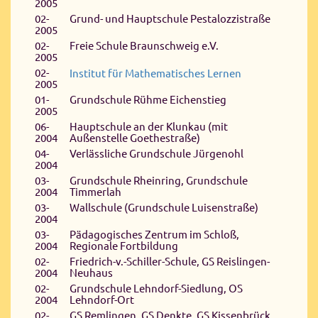
2005
02-
Grund- und Hauptschule Pestalozzistraße
2005
02-
Freie Schule Braunschweig e.V.
2005
02-
Institut für Mathematisches Lernen
2005
01-
Grundschule Rühme Eichenstieg
2005
06-
Hauptschule an der Klunkau (mit
2004
Außenstelle Goethestraße)
04-
Verlässliche Grundschule Jürgenohl
2004
03-
Grundschule Rheinring, Grundschule
2004
Timmerlah
03-
Wallschule (Grundschule Luisenstraße)
2004
03-
Pädagogisches Zentrum im Schloß,
2004
Regionale Fortbildung
02-
Friedrich-v.-Schiller-Schule, GS Reislingen-
2004
Neuhaus
02-
Grundschule Lehndorf-Siedlung, OS
2004
Lehndorf-Ort
02-
GS Remlingen, GS Denkte, GS Kissenbrück