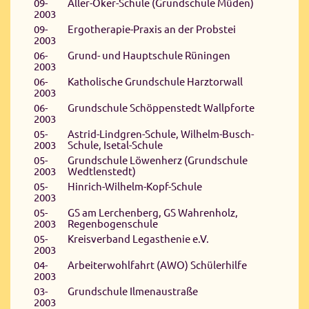
09-
Aller-Oker-Schule (Grundschule Müden)
2003
09-
Ergotherapie-Praxis an der Probstei
2003
06-
Grund- und Hauptschule Rüningen
2003
06-
Katholische Grundschule Harztorwall
2003
06-
Grundschule Schöppenstedt Wallpforte
2003
05-
Astrid-Lindgren-Schule, Wilhelm-Busch-
2003
Schule, Isetal-Schule
05-
Grundschule Löwenherz (Grundschule
2003
Wedtlenstedt)
05-
Hinrich-Wilhelm-Kopf-Schule
2003
05-
GS am Lerchenberg, GS Wahrenholz,
2003
Regenbogenschule
05-
Kreisverband Legasthenie e.V.
2003
04-
Arbeiterwohlfahrt (AWO) Schülerhilfe
2003
03-
Grundschule Ilmenaustraße
2003