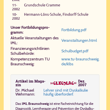
11-
Grundschule Cramme
2002
10-
Hermann-Löns-Schule, Findorff-Schule
2002
Un­ser Fort­bil­dungs­pro­
Fort​bil​dung.​pdf
gramm:
Ak­tu­el­le Ver­an­stal­tun­gen des
Ver​an​stal​tun​gen.​html
IML:
Fi­nan­zie­rungs­richt­li­ni­en
Schul​bud​get.​pdf
Schul­be­hör­de:
Kom­pe­tenz­zen­trum TU
www.​tu-​braun​schweig.​
Braun­schweig:
de/​klbs
Ar­ti­kel im Ma­ga­
Dez.
zin
2007
Dr. Mi­cha­el
Leh­rer sind mit Dys­kal­ku­lie
Wehr­mann:
häu­fig über­for­dert
Das
IML Braun­schweig
ist eine Facheinrichtung für die
Diagnostik
,
Lerntherapie
und
Prävention
der
Dys­kal­ku­