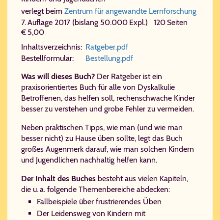
verlegt beim
Zentrum für angewandte Lernforschung
7. Auf­la­ge 2017 (bislang 50.000 Expl.) 120 Seiten
€ 5,00
In­halts­ver­zeich­nis:
Rat​ge​ber.​pdf
Be­stell­for­mu­lar:
Be​stel​lung.​pdf
Was will dieses Buch?
Der Ratgeber ist ein
praxisorientiertes Buch für alle von Dyskalkulie
Betroffenen, das helfen soll, rechenschwache Kinder
besser zu verstehen und grobe Fehler zu vermeiden.
Neben praktischen Tipps, wie man (und wie man
besser nicht) zu Hause üben sollte, legt das Buch
großes Augenmerk darauf, wie man solchen Kindern
und Jugendlichen nachhaltig helfen kann.
Der Inhalt des Buches
besteht aus vielen Kapiteln,
die u. a. folgende Themenbereiche abdecken:
Fallbeispiele über frustrierendes Üben
Der Leidensweg von Kindern mit