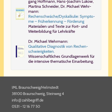
gang Hoff­mann, Hans-​Jo­a­chim Lu­kow,
Mar­ti­na Schnei­der, Dr. Mi­cha­el Wehr­
mann:
Re­chen­schwä­che/​Dys­kal­ku­lie: Symp­to­
me – Früh­er­ken­nung – För­de­rung
Ma­te­ri­a­li­en und Tex­te zur Fort- und
Wei­ter­bil­dung für Lehr­kräf­te
Dr. Mi­cha­el Wehr­mann:
Qua­li­ta­ti­ve Dia­gno­stik von Re­chen­
schwie­rig­kei­ten.
Wis­sen­schaft­li­ches Grund­la­gen­werk für
die in­ten­si­ve the­ma­ti­sche Ein­ar­bei­tung.
IML Braunschweig/Helmstedt
38100 Braunschweig, Steinweg 4
@
info​
zahl​be​griff​.de
0531 - 12 16 77 50