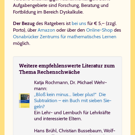
Aufgabengebiete sind Forschung, Beratung und
Fortbildung im Bereich Dyskalkulie.
Der Bezug
des Ratgebers ist
bei uns
für € 5,– (zzgl.
Porto), über
Amazon
oder über den
Online-Shop
des
Osnabrücker Zentrums für mathematisches Lernen
möglich.
Wei­te­re em­pfeh­lens­wer­te Li­te­ra­tur zum
The­ma Re­chen­schwä­che
Kat­ja Roch­mann, Dr. Mi­cha­el Wehr­
mann:
„Bloß kein mi­nus… lie­ber plus!“ Die
Sub­trak­ti­on – ein Buch mit sie­ben Sie­
geln?
Ein Lehr- und Lern­buch für Lehr­kräf­te
und in­ter­es­sier­te El­tern.
Hans Brühl, Chris­ti­an Bus­se­baum, Wolf­