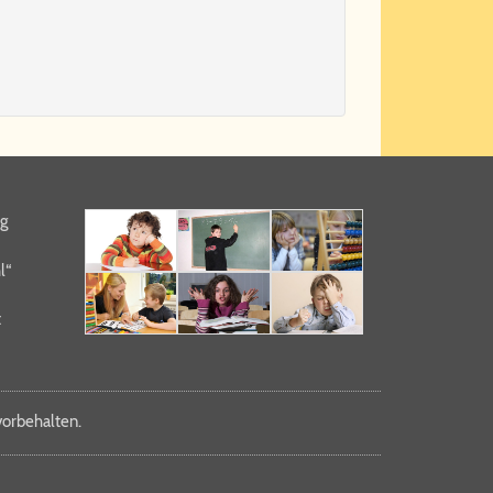
ng
l“
t
r­be­hal­ten.