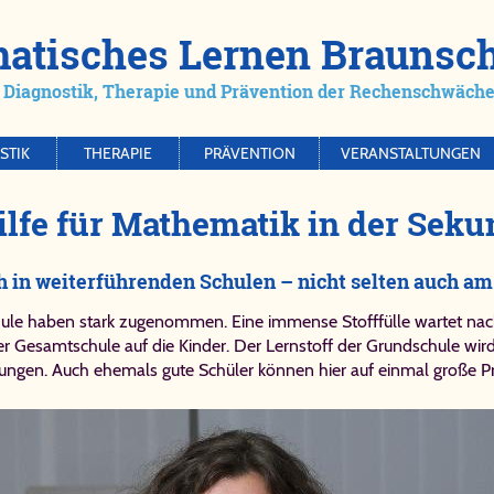
e­ma­ti­sches Ler­nen Braun­s
Dia­gno­stik, The­ra­pie und Prä­ven­ti­on der Re­chen­schwä­che/
STIK
THERAPIE
PRÄVENTION
VERANSTALTUNGEN
il­fe für Ma­the­ma­tik in der Se­kun
h in weiterführenden Schulen – nicht selten auch 
ule haben stark zugenommen. Eine immense Stofffülle wartet nach
r Gesamtschule auf die Kinder. Der Lernstoff der Grundschule wird
chungen. Auch ehemals gute Schüler können hier auf einmal groß