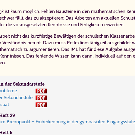
gik ist kaum möglich. Fehlen Bausteine in den mathematischen Ken
er fällt, das zu akzeptieren: Das Arbeiten am aktuellen Schulst
ler die vorausgesetzten Kenntnisse und Fertigkeiten erwerben.
Arbeit nicht das kurzfristige Bewältigen der schulischen Klassenarb
m Verständnis beruht. Dazu muss Reflektionsfähigkeit ausgebildet 
hematisch zu argumentieren. Das IML hat für diese Aufgabe ausge
nntnissen. Das fehlende Wissen kann dann, individuell auf den 
en.
in der Se­kun­dar­stu­fe
Pro­ble­me
 Se­kun­dar­stu­fe
 spät
Heft 29
m Brenn­punkt – Früh­er­ken­nung in der gym­na­si­a­len Ein­gangs­stu­fe
Heft 5