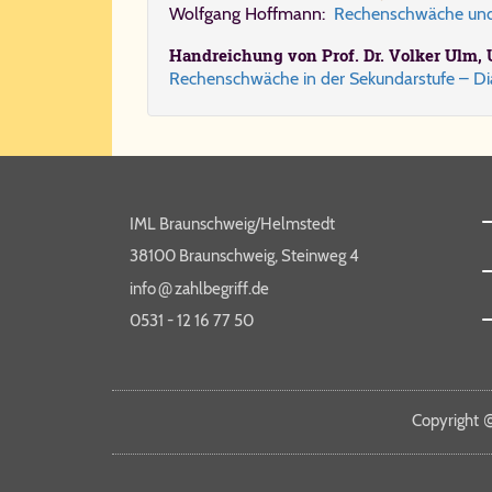
Wolf­gang Hoff­mann:
Re­chen­schwä­che und
Hand­rei­chung von Prof. Dr. Vol­ker Ulm, Un
Re­chen­schwä­che in der Se­kun­dar­stu­fe – Di
IML Braunschweig/Helmstedt
38100 Braunschweig, Steinweg 4
@
info​
zahl​be​griff​.de
0531 - 12 16 77 50
Copy­right