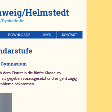
chweig/​Helm­stedt
​Dys­kal­ku­lie
DOWNLOADS
LINKS
KONTAKT
­dar­stu­fe
am Gymnasium
 dem Eintritt in die
fünfte Klasse
im
 als gegeben vorausgesetzt und es geht zügig
e Probleme bekommen.