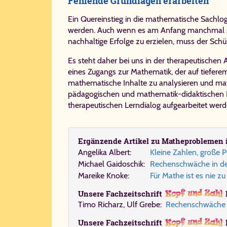
Fehlende Grundlagen erarbeiten
Ein Quereinstieg in die mathematische Sachlo
werden. Auch wenn es am Anfang manchmal schw
nachhaltige Erfolge zu erzielen, muss der Schü
Es steht daher bei uns in der therapeutischen 
eines Zugangs zur Mathematik, der auf tiefere
mathematische Inhalte zu analysieren und mat
pädagogischen und mathematik-didaktischen Ke
therapeutischen Lerndialog aufgearbeitet werd
Er­gän­zen­de Ar­ti­kel zu Ma­the­pro­ble­men 
An­ge­li­ka Al­bert:
Klei­ne Zah­len, gro­ße 
Mi­cha­el Gai­do­schik:
Re­chen­schwä­che in der
Ma­rei­ke Kno­ke:
Für Mathe ist es nie zu
Unsere Fach­zeit­schrift
Timo Richarz, Ulf Grebe:
Re­chen­schwä­che i
Unsere Fach­zeit­schrift