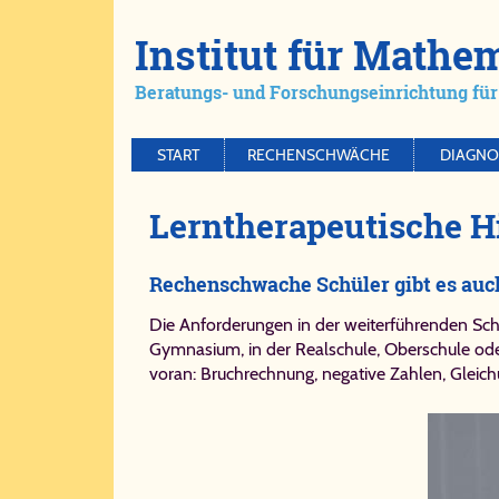
Ins­ti­tut für Ma­th
Be­ra­tungs- und For­schungs­ein­rich­tung für 
START
RECHENSCHWÄCHE
DIAGNO
Lern­the­ra­peu­ti­sche H
Rechenschwache Schüler gibt es auc
Die Anforderungen in der weiterführenden Sch
Gymnasium, in der Realschule, Oberschule ode
voran: Bruchrechnung, negative Zahlen, Glei